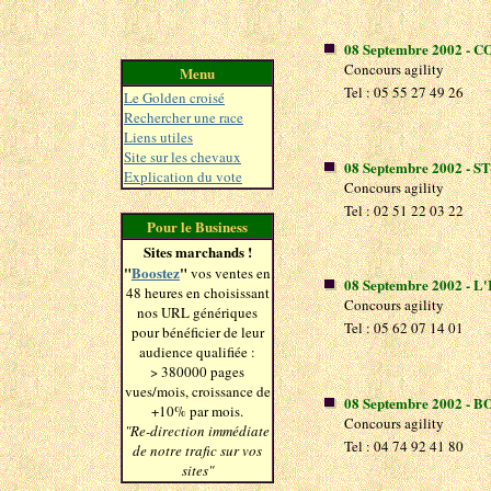
08 Septembre 2002 - 
Concours agility
Menu
Tel : 05 55 27 49 26
Le Golden croisé
Rechercher une race
Liens utiles
Site sur les chevaux
08 Septembre 2002 - S
Explication du vote
Concours agility
Tel : 02 51 22 03 22
Pour le Business
Sites marchands !
"
Boostez
"
vos ventes en
08 Septembre 2002 - L
48 heures en choisissant
Concours agility
nos URL génériques
Tel : 05 62 07 14 01
pour bénéficier de leur
audience qualifiée :
> 380000 pages
vues/mois, croissance de
08 Septembre 2002 - 
+10% par mois.
Concours agility
"Re-direction immédiate
Tel : 04 74 92 41 80
de notre trafic sur vos
sites"